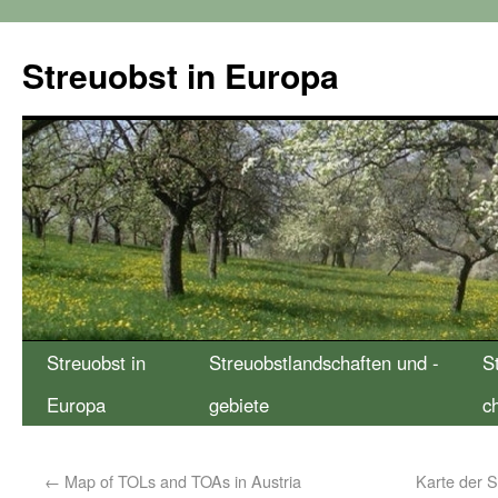
Streuobst in Europa
Streuobst in
Streuobstlandschaften und -
S
Europa
gebiete
c
←
Map of TOLs and TOAs in Austria
Karte der S