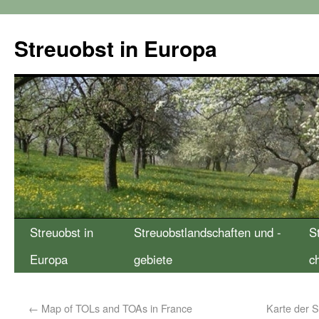
Streuobst in Europa
Streuobst in
Streuobstlandschaften und -
S
Europa
gebiete
c
←
Map of TOLs and TOAs in France
Karte der S