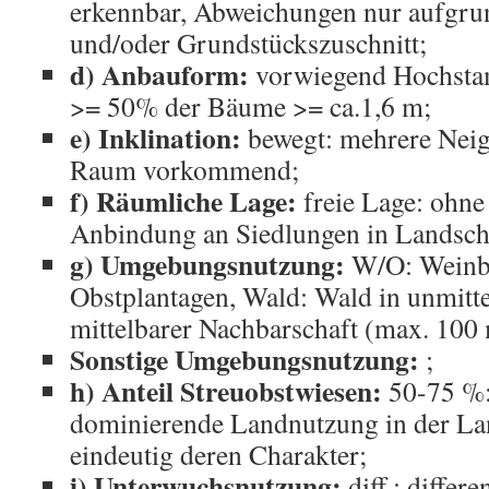
erkennbar, Abweichungen nur aufgru
und/oder Grundstückszuschnitt;
d) Anbauform:
vorwiegend Hochsta
>= 50% der Bäume >= ca.1,6 m;
e) Inklination:
bewegt: mehrere Nei
Raum vorkommend;
f) Räumliche Lage:
freie Lage: ohn
Anbindung an Siedlungen in Landscha
g) Umgebungsnutzung:
W/O: Weinb
Obstplantagen, Wald: Wald in unmitte
mittelbarer Nachbarschaft (max. 100 
Sonstige Umgebungsnutzung:
;
h) Anteil Streuobstwiesen:
50-75 %: 
dominierende Landnutzung in der La
eindeutig deren Charakter;
i) Unterwuchsnutzung:
diff.: differe