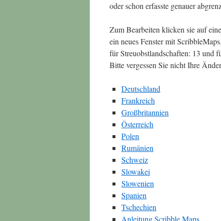
oder schon erfasste genauer abgren
Zum Bearbeiten klicken sie auf eine
ein neues Fenster mit ScribbleMap
für Streuobstlandschaften: 13 und fü
Bitte vergessen Sie nicht Ihre Änd
Deutschland
Frankreich
Großbritannien
Österreich
Polen
Rumänien
Schweiz
Slowakei
Slowenien
Spanien
Tschechien
Anleitung Scribble Maps