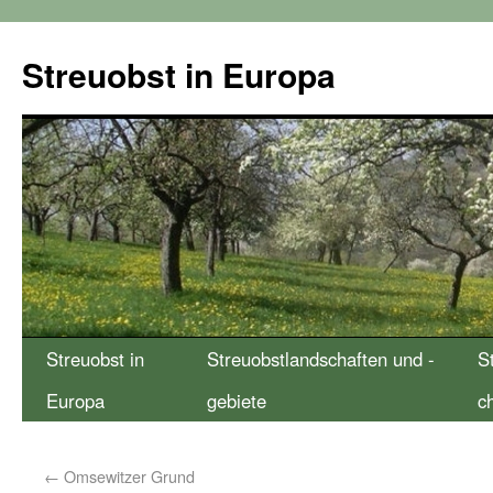
Streuobst in Europa
Streuobst in
Streuobstlandschaften und -
S
Europa
gebiete
c
←
Omsewitzer Grund