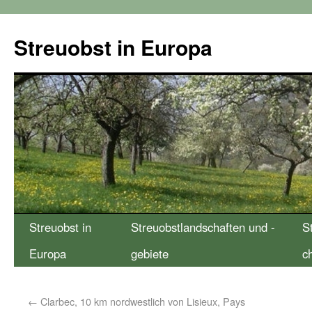
Streuobst in Europa
Streuobst in
Streuobstlandschaften und -
S
Europa
gebiete
c
←
Clarbec, 10 km nordwestlich von Lisieux, Pays