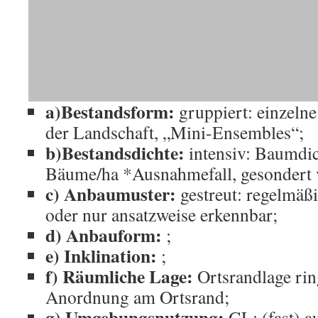
a)Bestandsform:
gruppiert: einzel
der Landschaft, „Mini-Ensembles“;
b)Bestandsdichte:
intensiv: Baumdi
Bäume/ha *Ausnahmefall, gesondert 
c) Anbaumuster:
gestreut: regelmäß
oder nur ansatzweise erkennbar;
d) Anbauform:
;
e) Inklination:
;
f) Räumliche Lage:
Ortsrandlage ring
Anordnung am Ortsrand;
g) Umgebungsnutzung:
GL: (fast) a